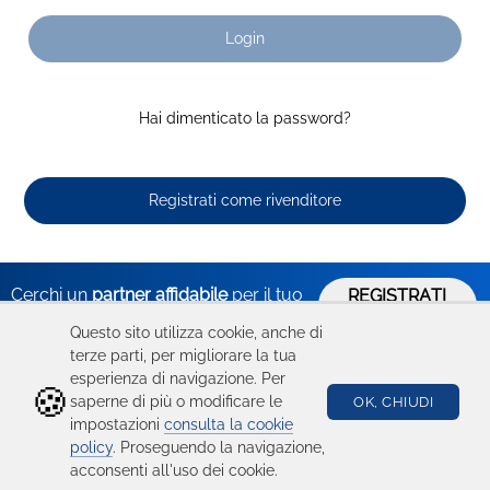
Login
Hai dimenticato la password?
Registrati come rivenditore
Cerchi un
partner affidabile
per il tuo
REGISTRATI
ORA
business?
Questo sito utilizza cookie, anche di
terze parti, per migliorare la tua
esperienza di navigazione. Per
🍪
Hai bisogno
Catalogo
Seguici su
saperne di più o modificare le
OK, CHIUDI
impostazioni
consulta la cookie
di aiuto?
Ricambi
policy
. Proseguendo la navigazione,
acconsenti all'uso dei cookie.
Condizioni d'uso
Device