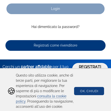
Login
Hai dimenticato la password?
Registrati come rivenditore
Cerchi un
partner affidabile
per il tuo
REGISTRATI
ORA
business?
Questo sito utilizza cookie, anche di
terze parti, per migliorare la tua
esperienza di navigazione. Per
🍪
Hai bisogno
Catalogo
Seguici su
saperne di più o modificare le
OK, CHIUDI
impostazioni
consulta la cookie
di aiuto?
Ricambi
policy
. Proseguendo la navigazione,
acconsenti all'uso dei cookie.
Condizioni d'uso
Device