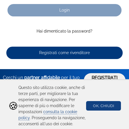
Login
Hai dimenticato la password?
Registrati come rivenditore
Cerchi un
partner affidabile
per il tuo
REGISTRATI
ORA
business?
Questo sito utilizza cookie, anche di
terze parti, per migliorare la tua
esperienza di navigazione. Per
🍪
Hai bisogno
Catalogo
Seguici su
saperne di più o modificare le
OK, CHIUDI
impostazioni
consulta la cookie
di aiuto?
Ricambi
policy
. Proseguendo la navigazione,
acconsenti all'uso dei cookie.
Condizioni d'uso
Device