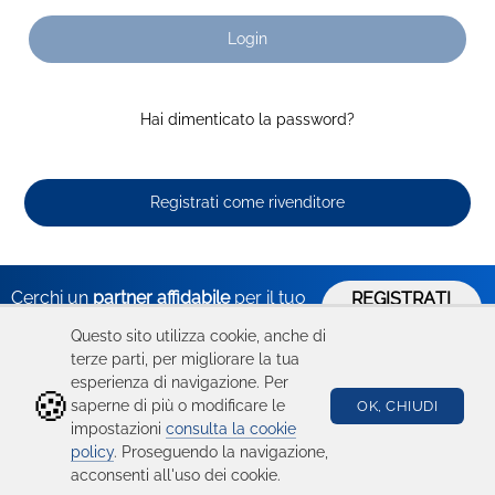
Login
Hai dimenticato la password?
Registrati come rivenditore
Cerchi un
partner affidabile
per il tuo
REGISTRATI
ORA
business?
Questo sito utilizza cookie, anche di
terze parti, per migliorare la tua
esperienza di navigazione. Per
🍪
Hai bisogno
Catalogo
Seguici su
saperne di più o modificare le
OK, CHIUDI
impostazioni
consulta la cookie
di aiuto?
Ricambi
policy
. Proseguendo la navigazione,
acconsenti all'uso dei cookie.
Condizioni d'uso
Device