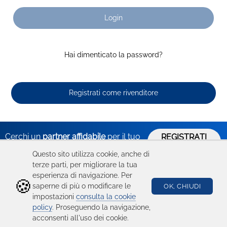
Login
Hai dimenticato la password?
Registrati come rivenditore
Cerchi un
partner affidabile
per il tuo
REGISTRATI
ORA
business?
Questo sito utilizza cookie, anche di
terze parti, per migliorare la tua
esperienza di navigazione. Per
🍪
Hai bisogno
Catalogo
Seguici su
saperne di più o modificare le
OK, CHIUDI
impostazioni
consulta la cookie
di aiuto?
Ricambi
policy
. Proseguendo la navigazione,
acconsenti all'uso dei cookie.
Condizioni d'uso
Device