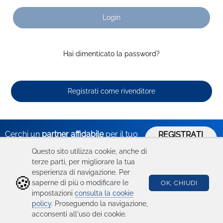
Login
Hai dimenticato la password?
Registrati come rivenditore
Cerchi un
partner affidabile
per il tuo
REGISTRATI
ORA
business?
Questo sito utilizza cookie, anche di
terze parti, per migliorare la tua
esperienza di navigazione. Per
🍪
Hai bisogno
Catalogo
Seguici su
saperne di più o modificare le
OK, CHIUDI
impostazioni
consulta la cookie
di aiuto?
Ricambi
policy
. Proseguendo la navigazione,
acconsenti all'uso dei cookie.
Condizioni d'uso
Device