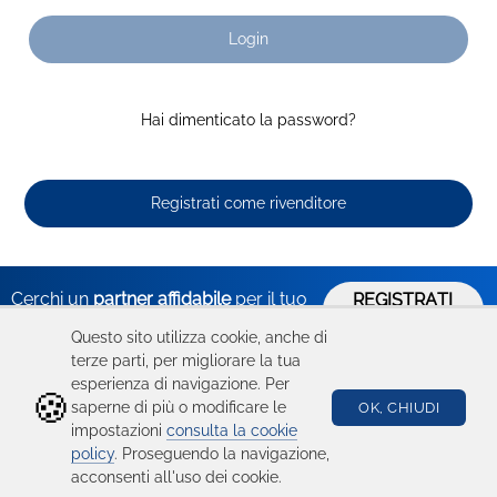
Login
Hai dimenticato la password?
Registrati come rivenditore
Cerchi un
partner affidabile
per il tuo
REGISTRATI
ORA
business?
Questo sito utilizza cookie, anche di
terze parti, per migliorare la tua
esperienza di navigazione. Per
🍪
Hai bisogno
Catalogo
Seguici su
saperne di più o modificare le
OK, CHIUDI
impostazioni
consulta la cookie
di aiuto?
Ricambi
policy
. Proseguendo la navigazione,
acconsenti all'uso dei cookie.
Condizioni d'uso
Device