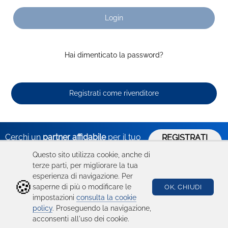
Login
Hai dimenticato la password?
Registrati come rivenditore
Cerchi un
partner affidabile
per il tuo
REGISTRATI
ORA
business?
Questo sito utilizza cookie, anche di
terze parti, per migliorare la tua
esperienza di navigazione. Per
🍪
Hai bisogno
Catalogo
Seguici su
saperne di più o modificare le
OK, CHIUDI
impostazioni
consulta la cookie
di aiuto?
Ricambi
policy
. Proseguendo la navigazione,
acconsenti all'uso dei cookie.
Condizioni d'uso
Device